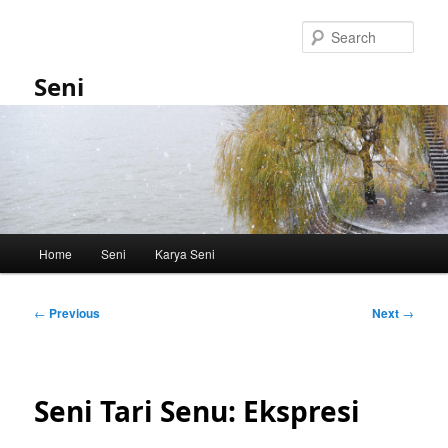
Skip
to
Sear
primary
content
Seni
Main
Home
Seni
Karya Seni
menu
Post
←
Previous
Next
→
navigation
Seni Tari Senu: Ekspresi