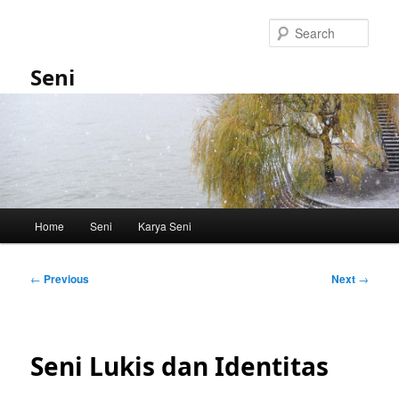
Skip
to
Sear
primary
content
Seni
Main
Home
Seni
Karya Seni
menu
Post
←
Previous
Next
→
navigation
Seni Lukis dan Identitas