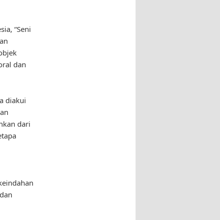
ia, “Seni
dan
objek
ral dan
a diakui
wan
hkan dari
etapa
keindahan
 dan