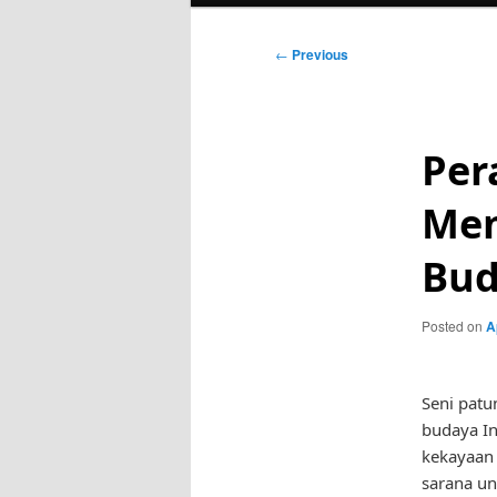
Post
←
Previous
navigation
Per
Mem
Bud
Posted on
A
Seni patu
budaya Ind
kekayaan 
sarana un