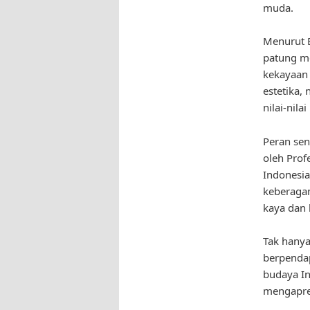
muda.
Menurut B
patung m
kekayaan 
estetika
nilai-nila
Peran sen
oleh Prof
Indonesia
keberagam
kaya dan
Tak hanya
berpenda
budaya In
mengapres