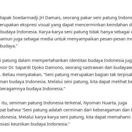
apak Soedarmadji JH Damais, seorang pakar seni patung Indones
erupakan ekspresi visual yang dapat mencerminkan keindahan 
budaya Indonesia. Karya-karya seni patung tidak hanya sebagai 
, namun juga sebagai media untuk menyampaikan pesan-pesan mo
i budaya.”
i patung dalam mempertahankan identitas budaya Indonesia jug
esor Dr. Sapardi Djoko Damono, seorang sastrawan dan budaya
. Beliau menyatakan, “Seni patung merupakan bagian tak terpisa
an budaya Indonesia. Melalui seni patung, kita dapat melihat b
 beragamnya budaya Indonesia.”
 itu, seniman patung Indonesia terkenal, Nyoman Nuarta, juga
pat bahwa “Seni patung adalah cerminan dari keberagaman dan 
donesia. Melalui karya-karya seni patung, kita dapat memahami
iasi keunikan budaya Indonesia.”