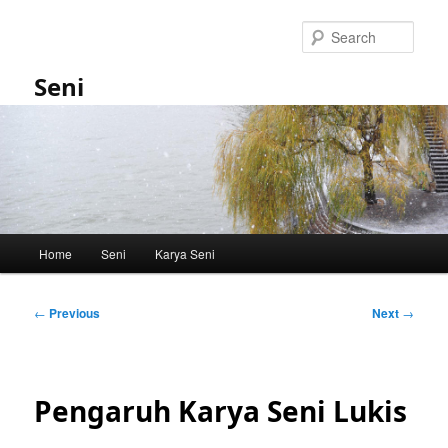
Skip
to
Sear
primary
content
Seni
Main
Home
Seni
Karya Seni
menu
Post
←
Previous
Next
→
navigation
Pengaruh Karya Seni Lukis