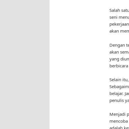
Salah sat
seni menu
pekerjaan
akan memi
Dengan t
akan sema
yang diun
berbicara 
Selain itu
Sebagaima
belajar. 
penulis ya
Menjadi p
mencoba h
adalah ke