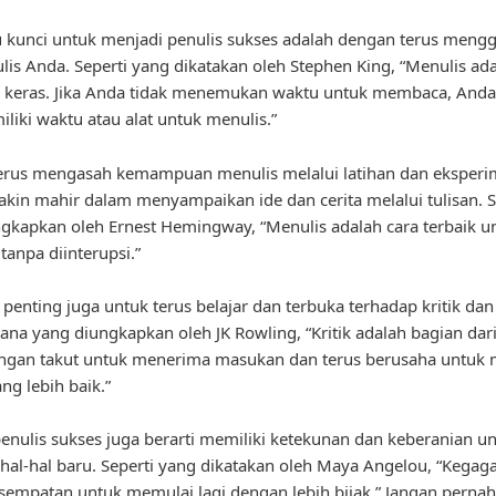
u kunci untuk menjadi penulis sukses adalah dengan terus mengg
lis Anda. Seperti yang dikatakan oleh Stephen King, “Menulis ad
 keras. Jika Anda tidak menemukan waktu untuk membaca, Anda
liki waktu atau alat untuk menulis.”
erus mengasah kemampuan menulis melalui latihan dan eksperi
kin mahir dalam menyampaikan ide dan cerita melalui tulisan. S
gkapkan oleh Ernest Hemingway, “Menulis adalah cara terbaik u
tanpa diinterupsi.”
, penting juga untuk terus belajar dan terbuka terhadap kritik dan
na yang diungkapkan oleh JK Rowling, “Kritik adalah bagian dar
Jangan takut untuk menerima masukan dan terus berusaha untuk 
ng lebih baik.”
enulis sukses juga berarti memiliki ketekunan dan keberanian un
al-hal baru. Seperti yang dikatakan oleh Maya Angelou, “Kegag
sempatan untuk memulai lagi dengan lebih bijak.” Jangan pernah