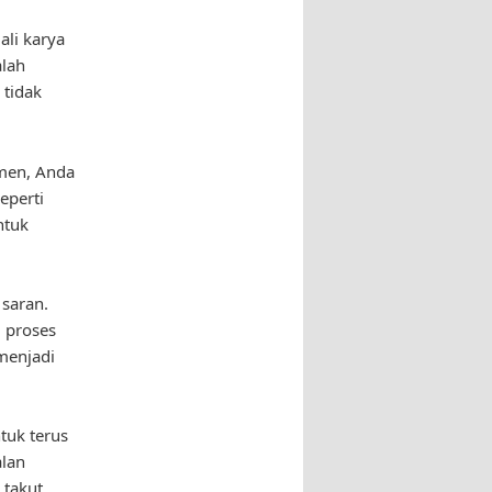
ali karya
alah
 tidak
men, Anda
eperti
ntuk
 saran.
i proses
menjadi
tuk terus
alan
 takut