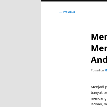
Post
←
Previous
navigation
Men
Men
An
Posted on
M
Menjadi p
banyak or
menuangk
latihan, d