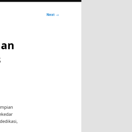
Next
→
gan
s
impian
ekedar
edikasi,