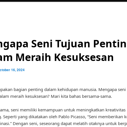
gapa Seni Tujuan Penti
am Meraih Kesuksesan
ctober 16, 2024
pakan bagian penting dalam kehidupan manusia. Mengapa seni 
alam meraih kesuksesan? Mari kita bahas bersama-sama.
ama, seni memiliki kemampuan untuk meningkatkan kreativitas
. Seperti yang dikatakan oleh Pablo Picasso, “Seni memberikan 
inasi.” Dengan seni, seseorang dapat melatih otaknya untuk berpi