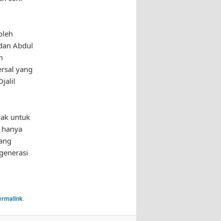
oleh
dan Abdul
m
ersal yang
jalil
jak untuk
n hanya
jang
generasi
ermalink
.