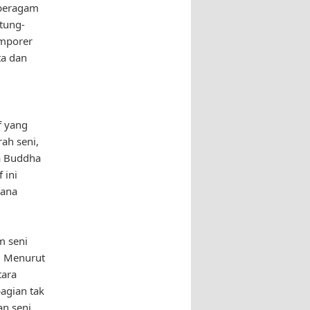
 beragam
atung-
emporer
ta dan
f yang
ah seni,
a Buddha
 ini
rana
m seni
u. Menurut
tara
bagian tak
an seni