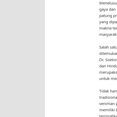
Menelusur
gaya dan 
patung pr
yang dipa
makna ter
masyarak
Salah satu
ditemukan
Dr. Soeto
dan Hindu
merupakan
untuk men
Tidak han
tradision
seniman p
memiliki 
terpisahk