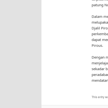
patung Nu
Dalam men
melupaka
Djalil Pi
perkemban
dapat men
Pirous.
Dengan me
menjelaja
sekadar b
peradaban
mendatan
This entry w