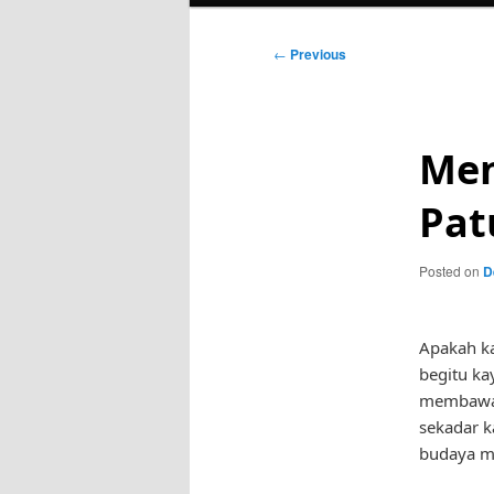
Post
←
Previous
navigation
Men
Pat
Posted on
D
Apakah ka
begitu ka
membawa 
sekadar k
budaya ma