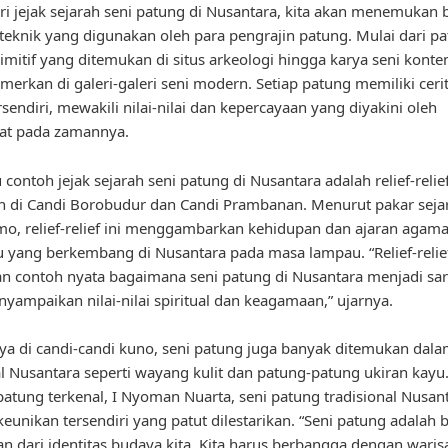
i jejak sejarah seni patung di Nusantara, kita akan menemukan
teknik yang digunakan oleh para pengrajin patung. Mulai dari p
imitif yang ditemukan di situs arkeologi hingga karya seni kont
merkan di galeri-galeri seni modern. Setiap patung memiliki ceri
sendiri, mewakili nilai-nilai dan kepercayaan yang diyakini oleh
at pada zamannya.
 contoh jejak sejarah seni patung di Nusantara adalah relief-relie
 di Candi Borobudur dan Candi Prambanan. Menurut pakar sejar
mo, relief-relief ini menggambarkan kehidupan dan ajaran agam
 yang berkembang di Nusantara pada masa lampau. “Relief-relief
 contoh nyata bagaimana seni patung di Nusantara menjadi sa
yampaikan nilai-nilai spiritual dan keagamaan,” ujarnya.
ya di candi-candi kuno, seni patung juga banyak ditemukan dala
al Nusantara seperti wayang kulit dan patung-patung ukiran kay
atung terkenal, I Nyoman Nuarta, seni patung tradisional Nusan
keunikan tersendiri yang patut dilestarikan. “Seni patung adalah 
an dari identitas budaya kita. Kita harus berbangga dengan waris