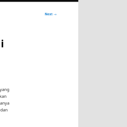
Next
→
i
 yang
akan
hanya
 dan