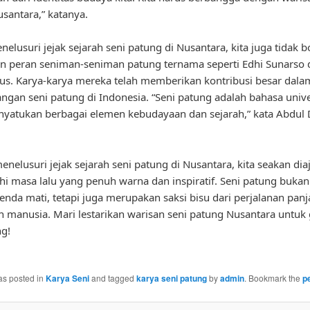
santara,” katanya.
elusuri jejak sejarah seni patung di Nusantara, kita juga tidak b
n peran seniman-seniman patung ternama seperti Edhi Sunarso 
rous. Karya-karya mereka telah memberikan kontribusi besar dala
gan seni patung di Indonesia. “Seni patung adalah bahasa univ
yatukan berbagai elemen kebudayaan dan sejarah,” kata Abdul D
nelusuri jejak sejarah seni patung di Nusantara, kita seakan dia
hi masa lalu yang penuh warna dan inspiratif. Seni patung buka
enda mati, tetapi juga merupakan saksi bisu dari perjalanan pan
 manusia. Mari lestarikan warisan seni patung Nusantara untuk 
g!
as posted in
Karya Seni
and tagged
karya seni patung
by
admin
. Bookmark the
p