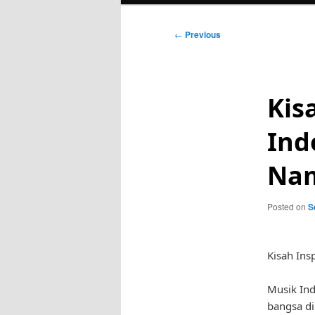
Post
←
Previous
navigation
Kis
Ind
Na
Posted on
S
Kisah In
Musik In
bangsa di 