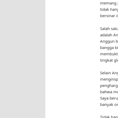
memang pa
tidak han
bersinar 
Salah sa
adalah An
Anggun be
bangga bi
membuktik
tingkat gl
Selain A
menginspi
pengharga
bahwa mus
Saya beru
banyak or
Tidak han