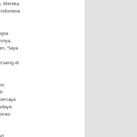
a. Mereka
Indonesia
ngsa
snya,
n, “Saya
rsaing di
pu
ih
 percaya
udaya.
irasi
nd