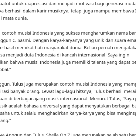
tut untuk diapresiasi dan menjadi motivasi bagi generasi mud
ya berhasil dalam karir musiknya, tetapi juga mampu membawa 
di mata dunia.
tu contoh musisi Indonesia yang sukses mengharumkan nama ba
ggun C. Sasmi. Dengan karya-karyanya yang unik dan suara ema
rhasil memikat hati masyarakat dunia. Beliau pernah mengataka
sa menjadi duta Indonesia di kancah internasional. Saya ingin
an bahwa musisi Indonesia juga memiliki talenta yang dapat be
obal.”
nggun, Tulus juga merupakan contoh musisi Indonesia yang mam
rasi banyak orang. Lewat lagu-lagu hitsnya, Tulus berhasil mera
an di berbagai ajang musik internasional. Menurut Tulus, “Saya
ik adalah bahasa universal yang dapat menyatukan berbagai b
saha untuk selalu menghadirkan karya-karya yang bisa menginsp
ang.”
ya Anggun dan Tulus, Sheila On 7 juga merupakan salah satu ba