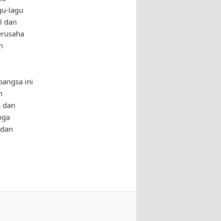
gu-lagu
l dan
erusaha
n
angsa ini
n
s dan
oga
 dan