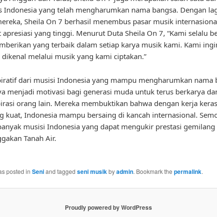
is Indonesia yang telah mengharumkan nama bangsa. Dengan la
ereka, Sheila On 7 berhasil menembus pasar musik internasiona
apresiasi yang tinggi. Menurut Duta Sheila On 7, “Kami selalu b
berikan yang terbaik dalam setiap karya musik kami. Kami ingi
 dikenal melalui musik yang kami ciptakan.”
piratif dari musisi Indonesia yang mampu mengharumkan nama b
a menjadi motivasi bagi generasi muda untuk terus berkarya da
rasi orang lain. Mereka membuktikan bahwa dengan kerja kera
g kuat, Indonesia mampu bersaing di kancah internasional. Sem
anyak musisi Indonesia yang dapat mengukir prestasi gemilang
akan Tanah Air.
as posted in
Seni
and tagged
seni musik
by
admin
. Bookmark the
permalink
.
Proudly powered by WordPress