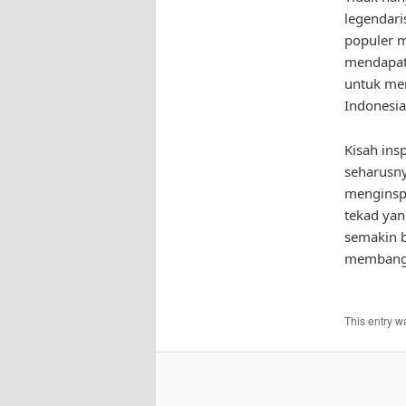
legendar
populer m
mendapat 
untuk mem
Indonesia
Kisah ins
seharusny
menginspi
tekad yan
semakin b
membangg
This entry w