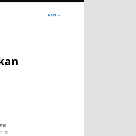
Next
→
kan
ama
r ini