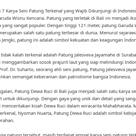
u 7 Karya Seni Patung Terkenal yang Wajib Dikunjungi di Indones
ruda Wisnu Kencana. Patung yang terletak di Bali ini menjadi ik
a yang sangat populer. Dengan tinggi 121 meter, patung Garuda
erupakan salah satu patung terbesar di dunia. Menurut sejarawa
 Jengki, patung ini adalah simbol kekuatan dan keagungan Indon
u, tidak kalah terkenal adalah Patung Jalesveva Jayamahe di Suraba
i menggambarkan sosok prajurit laut yang siap melindungi Indon
rof. Dr. Suharto, seorang ahli seni patung, Patung Jalesveva Jay
nkan semangat keberanian dan patriotisme bangsa Indonesia.
ggalan, Patung Dewa Ruci di Bali juga menjadi salah satu karya s
t untuk dikunjungi. Dengan gaya yang unik dan detail yang sanga
i menceritakan kisah Dewa Ruci dalam wiracarita Mahabharata. 
erkenal, Nyoman Nuarta, Patung Dewa Ruci adalah simbol kebij
erahan.
tiga patung tersebut, masih terdapat empat karya seni patung ter