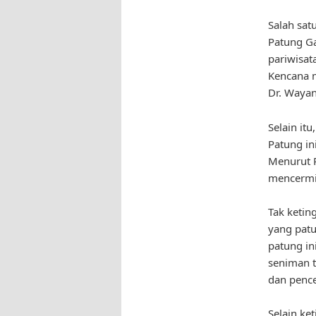
Salah sat
Patung Ga
pariwisat
Kencana m
Dr. Wayan
Selain it
Patung in
Menurut P
mencermi
Tak ketin
yang patu
patung in
seniman t
dan penc
Selain ke