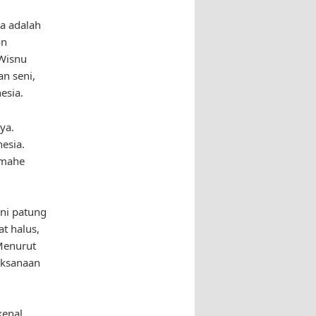
ia adalah
on
 Wisnu
n seni,
esia.
ya.
esia.
amahe
eni patung
t halus,
Menurut
aksanaan
kenal