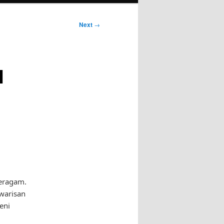
Next
→
l
eragam.
 warisan
eni