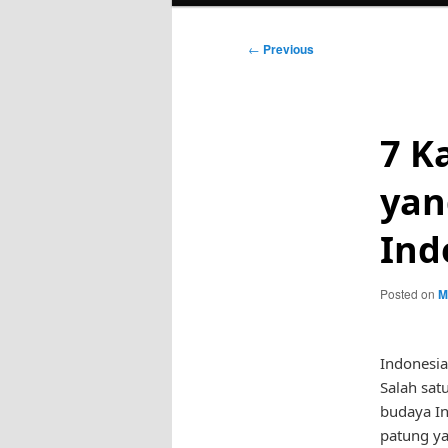
Post
←
Previous
navigation
7 K
yan
Ind
Posted on
M
Indonesi
Salah sat
budaya In
patung ya